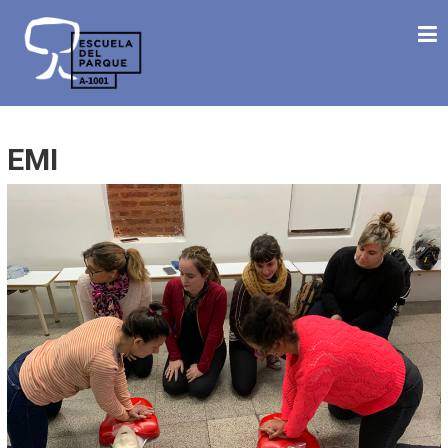
Saltar
ESCUELA DEL PARQUE
al
Desde 1992 Haciendo Escuela
contenido
EMI