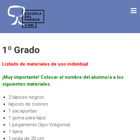
Saltar
ESCUELA DEL PARQUE
al
Desde 1992 Haciendo Escuela
contenido
1º Grado
Listado de materiales de uso individual
¡Muy importante! Colocar el nombre del alumno/a a los
siguientes materiales.
2 lápices negros
lápices de colores
1 sacapuntas
1 goma para lápiz
1 pegamento (tipo Voligoma)
1 tijera
1 regla de 20 cm.