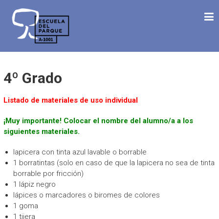
Saltar
ESCUELA DEL PARQUE
al
Desde 1992 Haciendo Escuela
contenido
4º Grado
Listado de materiales de uso individual
¡Muy importante! Colocar el nombre del alumno/a a los
siguientes materiales.
lapicera con tinta azul lavable o borrable
1 borratintas (solo en caso de que la lapicera no sea de tinta
borrable por fricción)
1 lápiz negro
lápices o marcadores o biromes de colores
1 goma
1 tijera