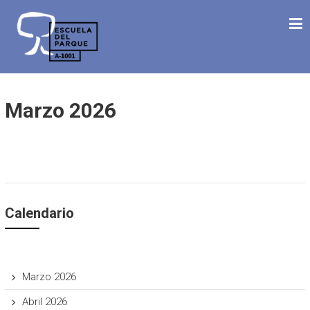
Saltar
ESCUELA DEL PARQUE
al
Desde 1992 Haciendo Escuela
contenido
Marzo 2026
Calendario
Marzo 2026
Abril 2026